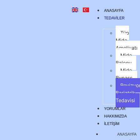
ANASAYFA
TEDAVILER
Tüp
Mide
Ameliyatı
Mide
Balonu
Mide
Bypass
Revizyo
Bariatrik
Tedavisi
YORUMLAR
HAKKIMIZDA
İLETIŞIM
ANASAYFA