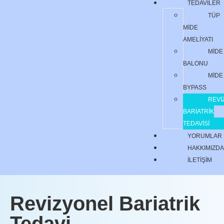
TEDAVILER
TÜP
MIDE
AMELIYATI
MIDE
BALONU
MIDE
BYPASS
REVI
BARIATRIK
TEDAVISI
YORUMLAR
HAKKIMIZDA
İLETIŞIM
Revizyonel Bariatrik
Tedavi